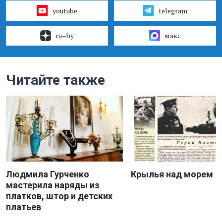
youtube
telegram
ru–by
макс
Читайте также
Людмила Гурченко
Крылья над морем
мастерила наряды из
платков, штор и детских
платьев