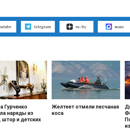
outube
telegram
ru–by
макс
 Гурченко
Желтеет отмели песчаная
Д
ла наряды из
коса
Ф
, штор и детских
П
и