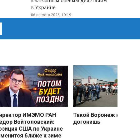
к затяжным боевым действиям
в Украине
06 августа 2026, 19:19
иректор ИМЭМО РАН
Такой Воронеж не
ёдор Войтоловский:
догонишь
озиция США по Украине
зменится ближе к зиме