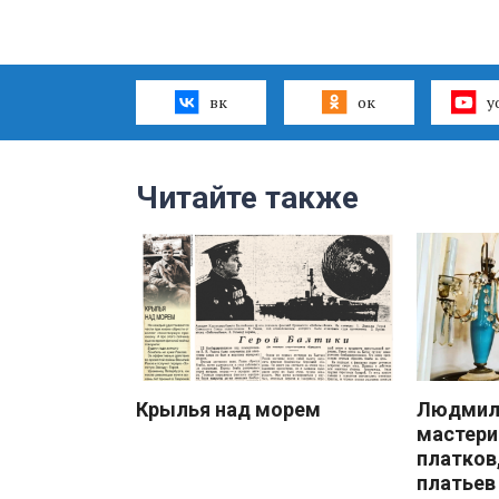
вк
ок
y
Читайте также
Крылья над морем
Людмила
мастери
платков
платьев