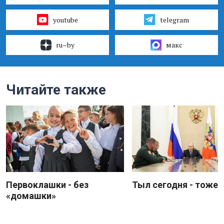
youtube
telegram
ru–by
макс
Читайте также
Первоклашки - без
Тыл сегодня - тоже 
«домашки»