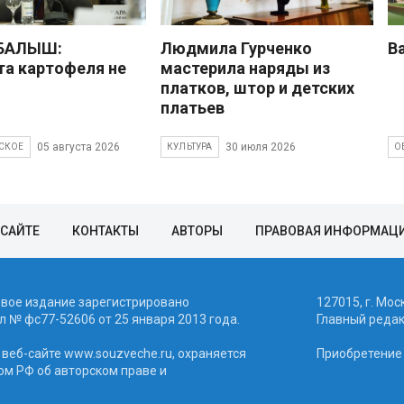
 БАЛЫШ:
Людмила Гурченко
В
а картофеля не
мастерила наряды из
платков, штор и детских
платьев
05 августа 2026
30 июля 2026
СКОЕ
КУЛЬТУРА
О
 САЙТЕ
КОНТАКТЫ
АВТОРЫ
ПРАВОВАЯ ИНФОРМАЦ
евое издание зарегистрировано
127015, г. Мос
 № фc77-52606 от 25 января 2013 года.
Главный реда
веб-сайте www.souzveche.ru, охраняется
Приобретение а
ом РФ об авторском праве и