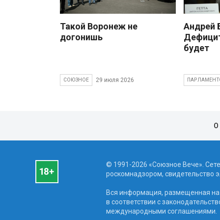
Такой Воронеж не
Андрей
догонишь
Дефицит
будет
29 июля 2026
СОЮЗНОЕ
ПАРЛАМЕНТ
О
© 1991-2026 «Союзное Вече». Сет
роскомнадзором, свидетельство эл
Вся информация, размещенная на 
в соответствии с законодательств
международными соглашениями.