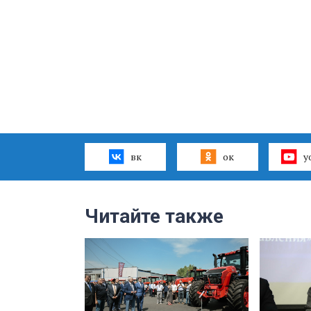
вк
ок
y
Читайте также