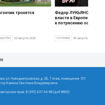
агончик тронется
Федор ЛУКЬЯНОВ: Смен
власти в Европе привед
к потрясению основ
03 августа 2026
06 августа 2026
БЩЕСТВО
ПОЛИТИКА
ИЯ
ква, ул. Новодмитровская, д. 2Б, 7 этаж, помещение 701
ктор Камека Светлана Владимировна
вторских прав: 8 (495) 637-64-88 (доб.8800)