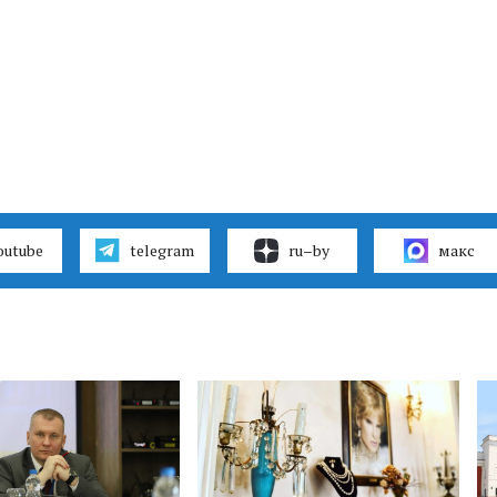
outube
telegram
ru–by
макс