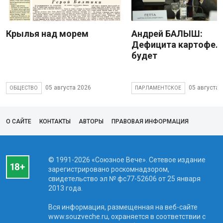
Крылья над морем
Андрей БАЛЫШ:
Дефицита картофеля
будет
05 августа 2026
05 августа 
ОБЩЕСТВО
ПАРЛАМЕНТСКОЕ
О САЙТЕ
КОНТАКТЫ
АВТОРЫ
ПРАВОВАЯ ИНФОРМАЦИЯ
© 1991-2026 «Союзное Вече». Сетевое издание
зарегистрировано роскомнадзором,
свидетельство эл № фc77-52606 от 25 января
2013 года.
Вся информация, размещенная на веб-сайте
www.souzveche.ru, охраняется в соответствии с