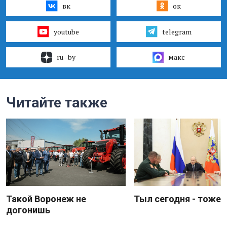
вк
ок
youtube
telegram
ru–by
макс
Читайте также
Такой Воронеж не
Тыл сегодня - тоже 
догонишь