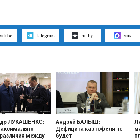
outube
telegram
ru–by
макс
ндр ЛУКАШЕНКО:
Андрей БАЛЫШ:
Л
максимально
Дефицита картофеля не
м
 различия между
будет
п