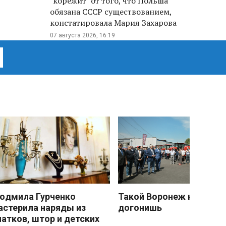
"корежит" от того, что Польша
обязана СССР существованием,
констатировала Мария Захарова
07 августа 2026, 16:19
юдмила Гурченко
Такой Воронеж не
астерила наряды из
догонишь
латков, штор и детских