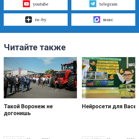
youtube
telegram
ru–by
макс
Читайте также
Такой Воронеж не
Нейросети для Васе
догонишь