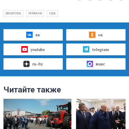
ЗАХАРОВА
УКРАИНА
США
вк
ок
youtube
telegram
ru–by
макс
Читайте также