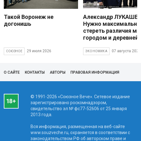
Такой Воронеж не
Александр ЛУКАШЕН
догонишь
Нужно максимально
стереть различия м
городом и деревней
29 июля 2026
07 августа 2026
СОЮЗНОЕ
ЭКОНОМИКА
О САЙТЕ
КОНТАКТЫ
АВТОРЫ
ПРАВОВАЯ ИНФОРМАЦИЯ
© 1991-2026 «Союзное Вече». Сетевое издание
зарегистрировано роскомнадзором,
свидетельство эл № фc77-52606 от 25 января
2013 года.
Вся информация, размещенная на веб-сайте
www.souzveche.ru, охраняется в соответствии с
законодательством РФ об авторском праве и