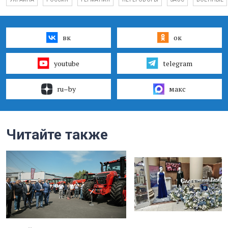
вк
ок
youtube
telegram
ru–by
макс
Читайте также