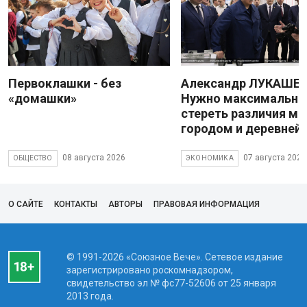
Первоклашки - без
Александр ЛУКАШЕН
«домашки»
Нужно максимально
стереть различия м
городом и деревней
08 августа 2026
07 августа 2026
ОБЩЕСТВО
ЭКОНОМИКА
О САЙТЕ
КОНТАКТЫ
АВТОРЫ
ПРАВОВАЯ ИНФОРМАЦИЯ
© 1991-2026 «Союзное Вече». Сетевое издание
зарегистрировано роскомнадзором,
свидетельство эл № фc77-52606 от 25 января
2013 года.