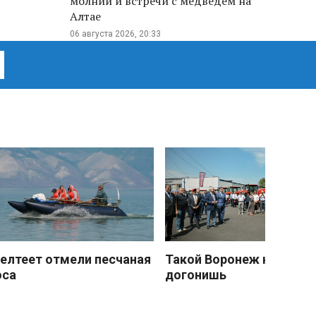
молнии и встречи с медведем на
Алтае
06 августа 2026, 20:33
елтеет отмели песчаная
Такой Воронеж не
оса
догонишь