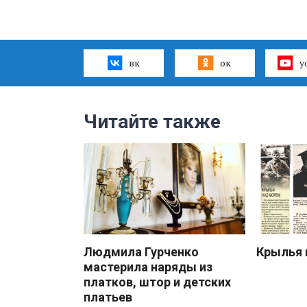
вк
ок
y
Читайте также
Людмила Гурченко
Крылья 
мастерила наряды из
платков, штор и детских
платьев