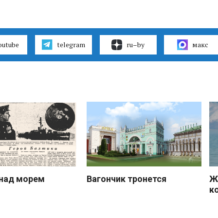
outube
telegram
ru–by
макс
над морем
Вагончик тронется
Ж
к