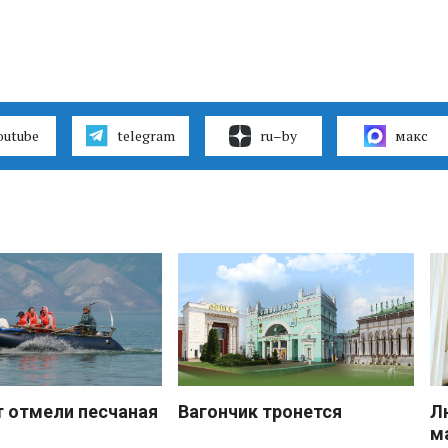
outube
telegram
ru–by
макс
 отмели песчаная
Вагончик тронется
Л
м