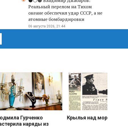
⚫️⚪️🟤 Владимир Джабаров:
Реальный перелом на Тихом
океане обеспечил удар СССР, а не
атомные бомбардировки
06 августа 2026, 21:44
юдмила Гурченко
Крылья над морем
астерила наряды из