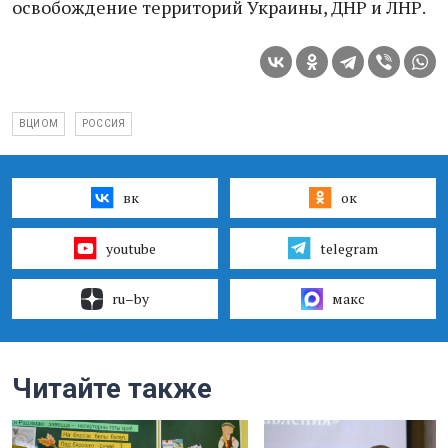
освобождение территорий Украины, ДНР и ЛНР.
ВЦИОМ
РОССИЯ
вк
ок
youtube
telegram
ru–by
макс
Читайте также