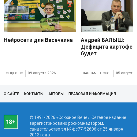
Нейросети для Васечкина
Андрей БАЛЫШ:
Дефицита картофеля
будет
09 августа 2026
05 августа 
ОБЩЕСТВО
ПАРЛАМЕНТСКОЕ
О САЙТЕ
КОНТАКТЫ
АВТОРЫ
ПРАВОВАЯ ИНФОРМАЦИЯ
© 1991-2026 «Союзное Вече». Сетевое издание
зарегистрировано роскомнадзором,
свидетельство эл № фc77-52606 от 25 января
2013 года.