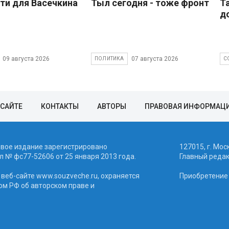
ти для Васечкина
Тыл сегодня - тоже фронт
Т
д
09 августа 2026
07 августа 2026
ПОЛИТИКА
С
 САЙТЕ
КОНТАКТЫ
АВТОРЫ
ПРАВОВАЯ ИНФОРМАЦ
евое издание зарегистрировано
127015, г. Мос
 № фc77-52606 от 25 января 2013 года.
Главный реда
веб-сайте www.souzveche.ru, охраняется
Приобретение а
ом РФ об авторском праве и