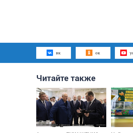
вк
ок
y
Читайте также