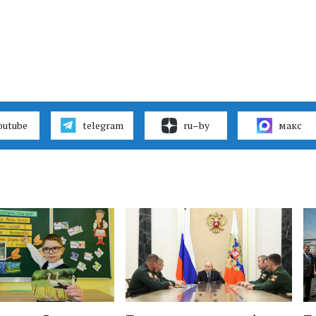
outube
telegram
ru–by
макс