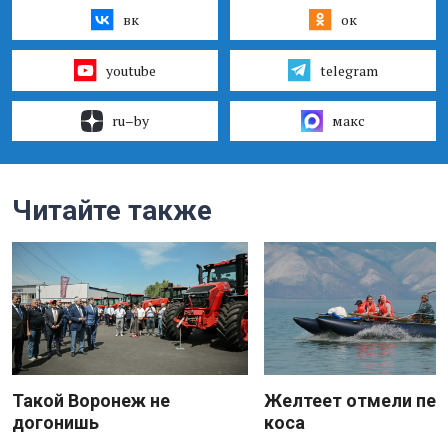
вк
ок
youtube
telegram
ru–by
макс
Читайте также
Такой Воронеж не
Желтеет отмели пес
догонишь
коса