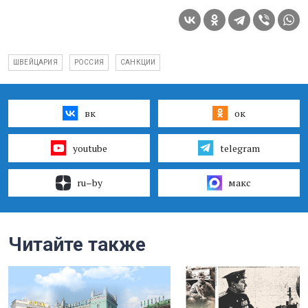
ШВЕЙЦАРИЯ
РОССИЯ
САНКЦИИ
вк
ок
youtube
telegram
ru–by
макс
Читайте также