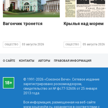
Вагончик тронется
Крылья над морем
03 августа 2026
05 августа 2026
ОБЩЕСТВО
ОБЩЕСТВО
О САЙТЕ
КОНТАКТЫ
АВТОРЫ
ПРАВОВАЯ ИНФОРМАЦИЯ
© 1991-2026 «Союзное Вече». Сетевое издание
зарегистрировано роскомнадзором,
свидетельство эл № фc77-52606 от 25 января
2013 года.
Вся информация, размещенная на веб-сайте
www.souzveche.ru, охраняется в соответствии с