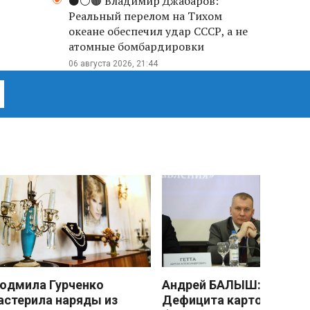
⚫️⚪️🟤 Владимир Джабаров:
Реальный перелом на Тихом
океане обеспечил удар СССР, а не
атомные бомбардировки
06 августа 2026, 21:44
юдмила Гурченко
Андрей БАЛЫШ:
астерила наряды из
Дефицита картофеля не