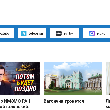
outube
telegram
ru–by
макс
ор ИМЭМО РАН
Вагончик тронется
Л
ойтоловский:
м