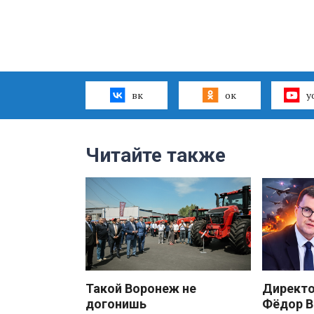
вк
ок
y
Читайте также
Такой Воронеж не
Директ
догонишь
Фёдор В