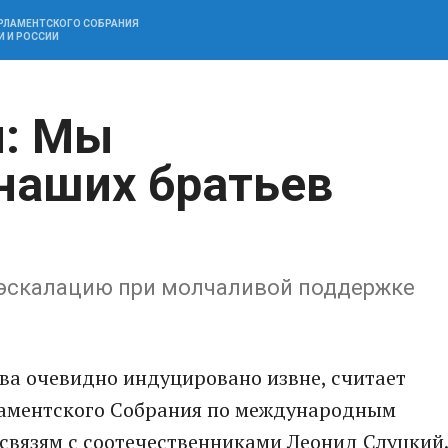
АРЛАМЕНТСКОГО СОБРАНИЯ
И И РОССИИ
й: Мы
наших братьев
 эскалацию при молчаливой поддержке
ва очевидно индуцировано извне, считает
ламентского Собрания по международным
связям с соотечественниками Леонид Слуцкий