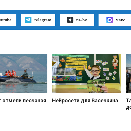
outube
telegram
ru–by
макс
 отмели песчаная
Нейросети для Васечкина
Т
д