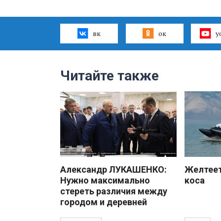
вк
ок
y
Читайте также
Александр ЛУКАШЕНКО:
Желтеет
Нужно максимально
коса
стереть различия между
городом и деревней