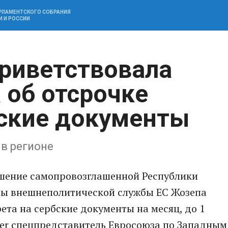
АРЛАМЕНТСКОГО СОБРАНИЯ
И И РОССИИ
риветствовала
 об отсрочке
бские документы
в регионе
шение самопровозглашенной Республики
вы внешнеполитической службы ЕС Жозепа
ета на сербские документы на месяц, до 1
tter спецпредставитель Евросоюза по Западным