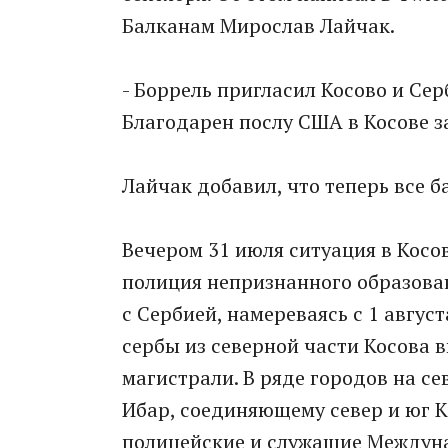
Балканам Мирослав Лайчак.
- Боррель пригласил Косово и Се
Благодарен послу США в Косове з
Лайчак добавил, что теперь все 
Вечером 31 июля ситуация в Косов
полиция непризнанного образова
с Сербией, намереваясь с 1 август
сербы из северной части Косова
магистрали. В ряде городов на се
Ибар, соединяющему север и юг 
полицейские и служащие Междуна