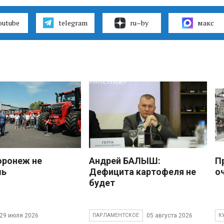
outube
telegram
ru–by
макс
оронеж не
Андрей БАЛЫШ:
П
шь
Дефицита картофеля не
о
будет
29 июля 2026
05 августа 2026
ПАРЛАМЕНТСКОЕ
К