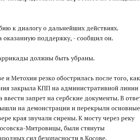
рбию к диалогу о дальнейших действиях.
а оказанную поддержку, - сообщил он.
баррикады должны быть убраны.
е и Метохии резко обострилась после того, как
ния закрыла КПП на административной линии
а ввести запрет на сербские документы. В отве
 вышли на демонстрации и перекрыли основные
вере края звучали сирены. К мосту через реку
Косовска-Митровицы, были стянуты
родных сил безопасности в Косове,