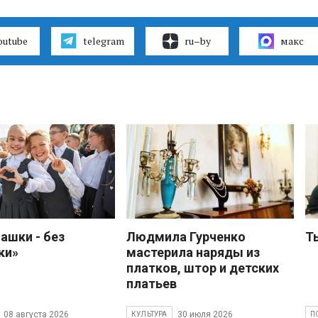
outube
telegram
ru–by
макс
ашки - без
Людмила Гурченко
Т
ки»
мастерила наряды из
платков, штор и детских
платьев
08 августа 2026
30 июля 2026
КУЛЬТУРА
П