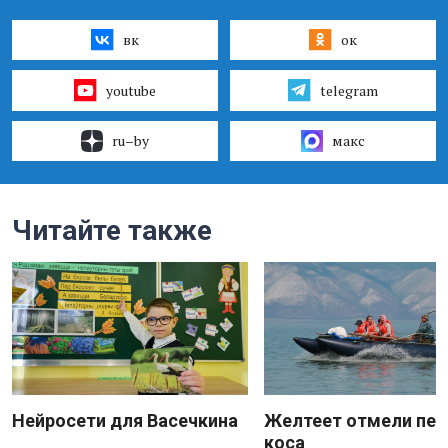
вк
ок
youtube
telegram
ru–by
макс
Читайте также
Нейросети для Васечкина
Желтеет отмели пес
коса