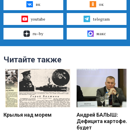
вк
ок
youtube
telegram
ru–by
макс
Читайте также
Крылья над морем
Андрей БАЛЫШ:
Дефицита картофеля
будет