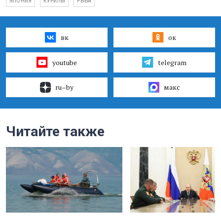
ЯПОНИЯ
КУРИЛЫ
РЫБА
вк
ок
youtube
telegram
ru–by
макс
Читайте также