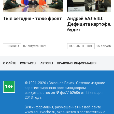
Тыл сегодня - тоже фронт
Андрей БАЛЫШ:
Дефицита картофеля
будет
07 августа 2026
05 августа 
ПОЛИТИКА
ПАРЛАМЕНТСКОЕ
О САЙТЕ
КОНТАКТЫ
АВТОРЫ
ПРАВОВАЯ ИНФОРМАЦИЯ
© 1991-2026 «Союзное Вече». Сетевое издание
зарегистрировано роскомнадзором,
свидетельство эл № фc77-52606 от 25 января
2013 года.
Вся информация, размещенная на веб-сайте
www.souzveche.ru, охраняется в соответствии с