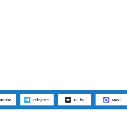
outube
telegram
ru–by
макс