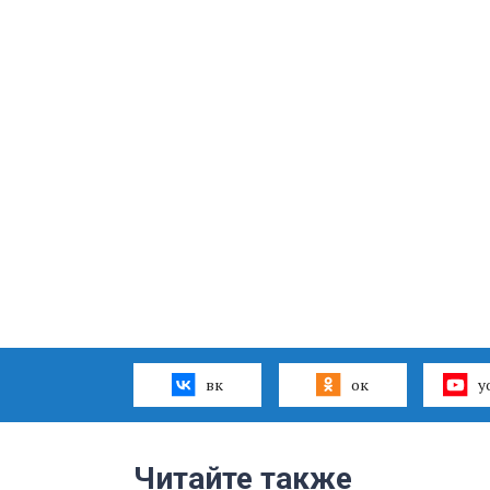
вк
ок
y
Читайте также