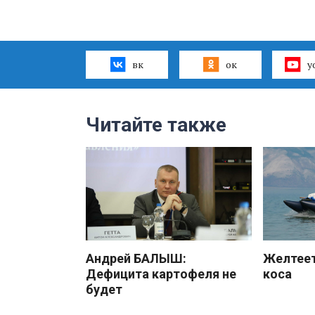
вк
ок
y
Читайте также
Андрей БАЛЫШ:
Желтеет
Дефицита картофеля не
коса
будет