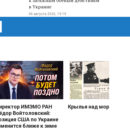
к затяжным боевым действиям
в Украине
06 августа 2026, 19:19
иректор ИМЭМО РАН
Крылья над морем
ёдор Войтоловский:
озиция США по Украине
зменится ближе к зиме