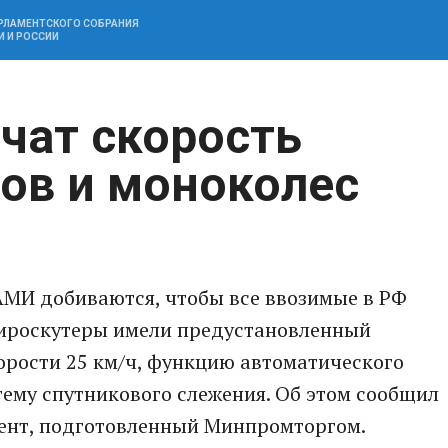
АРЛАМЕНТСКОГО СОБРАНИЯ
И И РОССИИ
ичат скорость
ов и моноколес
МИ добиваются, чтобы все ввозимые в РФ
гироскутеры имели предустановленный
орости 25 км/ч, функцию автоматического
стему спутникового слежения. Об этом сообщил
мент, подготовленный Минпромторгом.