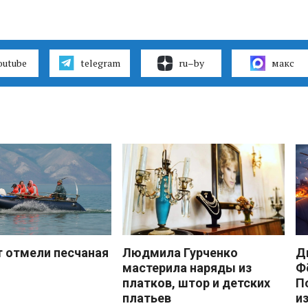
outube
telegram
ru–by
макс
 отмели песчаная
Людмила Гурченко
Д
мастерила наряды из
Ф
платков, штор и детских
П
платьев
и