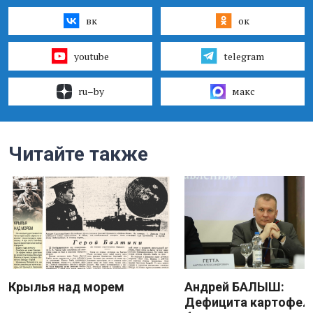
вк
ок
youtube
telegram
ru–by
макс
Читайте также
Крылья над морем
Андрей БАЛЫШ:
Дефицита картофеля