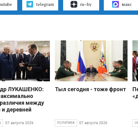
outube
telegram
ru–by
макс
ндр ЛУКАШЕНКО:
Тыл сегодня - тоже фронт
П
максимально
«
 различия между
 и деревней
07 августа 2026
07 августа 2026
А
ПОЛИТИКА
О