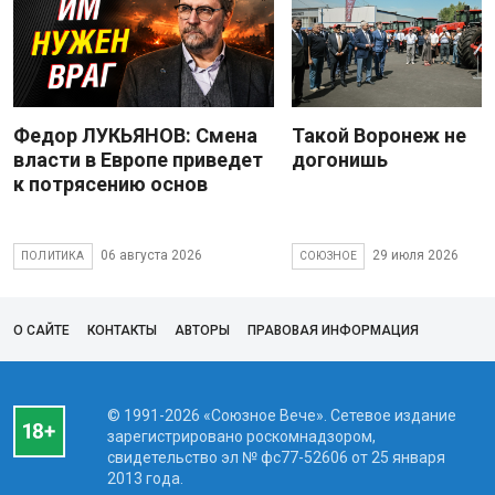
Федор ЛУКЬЯНОВ: Смена
Такой Воронеж не
власти в Европе приведет
догонишь
к потрясению основ
06 августа 2026
29 июля 2026
ПОЛИТИКА
СОЮЗНОЕ
О САЙТЕ
КОНТАКТЫ
АВТОРЫ
ПРАВОВАЯ ИНФОРМАЦИЯ
© 1991-2026 «Союзное Вече». Сетевое издание
зарегистрировано роскомнадзором,
свидетельство эл № фc77-52606 от 25 января
2013 года.