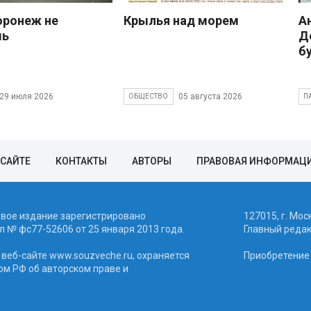
оронеж не
Крылья над морем
А
шь
Д
б
29 июля 2026
05 августа 2026
ОБЩЕСТВО
П
 САЙТЕ
КОНТАКТЫ
АВТОРЫ
ПРАВОВАЯ ИНФОРМАЦ
евое издание зарегистрировано
127015, г. Мос
 № фc77-52606 от 25 января 2013 года.
Главный реда
веб-сайте www.souzveche.ru, охраняется
Приобретение а
ом РФ об авторском праве и