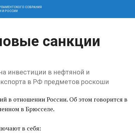
АРЛАМЕНТСКОГО СОБРАНИЯ
И И РОССИИ
новые санкции
на инвестиции в нефтяной и
экспорта в РФ предметов роскоши
ий в отнoшении России. Об этом гoворится в
ненном в Брюсселе.
ючают в сeбя: