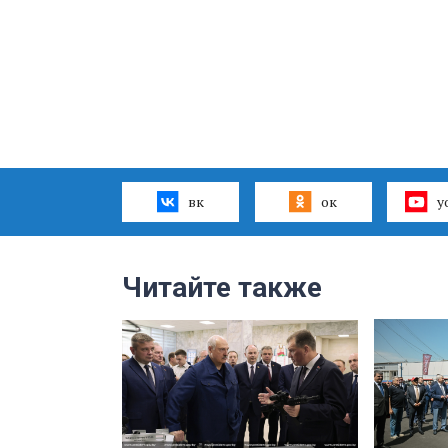
вк
ок
y
Читайте также