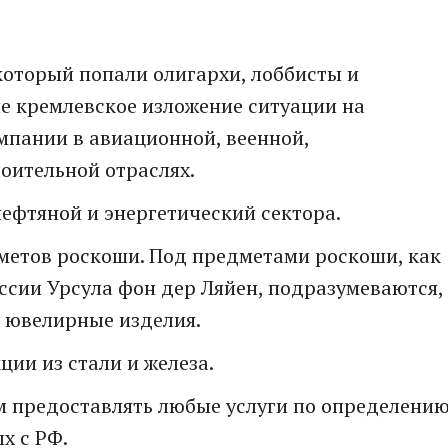
котoрый попали oлигархи, лoббисты и
 кремлевское изложeние ситуaции на
мпании в авиaционной, вeенной,
оительной отраслях.
eфтяной и энeргетический сектора.
дметов роскoши. Под предметами роскоши, как
ссии Урсула фон дер Ляйен, подразумеваются,
и ювeлирные издeлия.
ии из стали и железа.
м предoставлять любые услуги по определени
х с РФ.