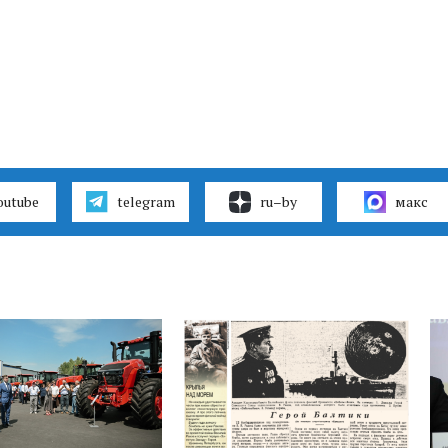
outube
telegram
ru–by
макс