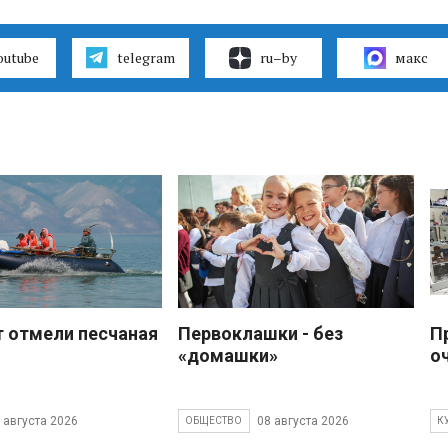
outube
telegram
ru–by
макс
 отмели песчаная
Первоклашки - без
П
«домашки»
о
 августа 2026
08 августа 2026
ОБЩЕСТВО
К