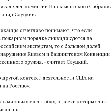
писал член комиссии Парламентского Собрани
еонид Слуцкий.
риканцы отчетливо понимают, что если
в пожарном порядке ликвидируются на
российским экспертам, то с большой долей
 нарушение Киевом и Вашингтоном Конвенции
ксинного оружия, - считает Слуцкий.
но другой контекст деятельности США на
 на Россию».
ях в мировых масштабах, огласки которых так
исал он.