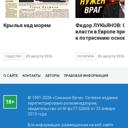
Крылья над морем
Федор ЛУКЬЯНОВ: С
власти в Европе при
к потрясению основ
05 августа 2026
06 августа 2026
ОБЩЕСТВО
ПОЛИТИКА
О САЙТЕ
КОНТАКТЫ
АВТОРЫ
ПРАВОВАЯ ИНФОРМАЦИЯ
© 1991-2026 «Союзное Вече». Сетевое издание
зарегистрировано роскомнадзором,
свидетельство эл № фc77-52606 от 25 января
2013 года.
Вся информация, размещенная на веб-сайте