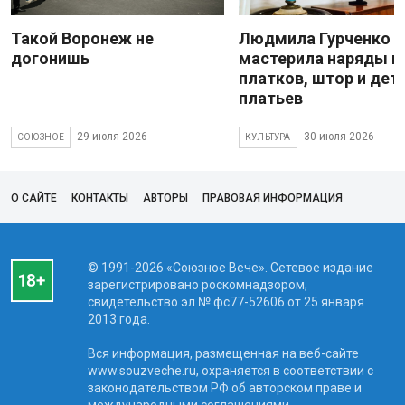
Такой Воронеж не
Людмила Гурченко
догонишь
мастерила наряды и
платков, штор и дет
платьев
29 июля 2026
30 июля 2026
СОЮЗНОЕ
КУЛЬТУРА
О САЙТЕ
КОНТАКТЫ
АВТОРЫ
ПРАВОВАЯ ИНФОРМАЦИЯ
© 1991-2026 «Союзное Вече». Сетевое издание
зарегистрировано роскомнадзором,
свидетельство эл № фc77-52606 от 25 января
2013 года.
Вся информация, размещенная на веб-сайте
www.souzveche.ru, охраняется в соответствии с
законодательством РФ об авторском праве и
международными соглашениями.