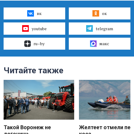
вк
ок
youtube
telegram
ru–by
макс
Читайте также
Такой Воронеж не
Желтеет отмели пес
догонишь
коса