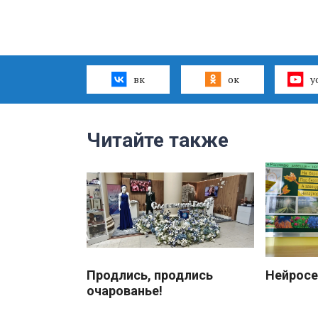
вк
ок
y
Читайте также
Продлись, продлись
Нейросе
очарованье!