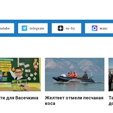
outube
telegram
ru–by
макс
ти для Васечкина
Желтеет отмели песчаная
Т
коса
д