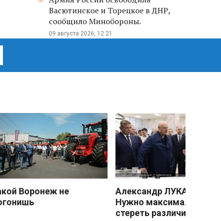
Васютинское и Торецкое в ДНР,
сообщило Минобороны.
09 августа 2026, 12:21
акой Воронеж не
Александр ЛУКАШЕНКО
огонишь
Нужно максимально
стереть различия межд