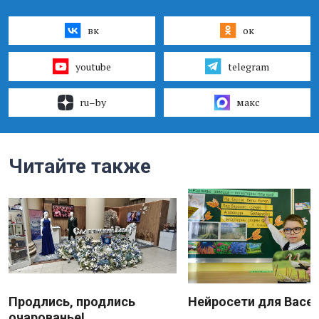
вк
ок
youtube
telegram
ru–by
макс
Читайте также
Продлись, продлись
Нейросети для Васе
очарованье!