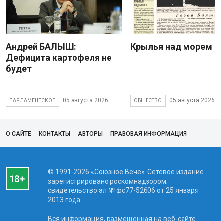
Андрей БАЛЫШ:
Крылья над морем
Дефицита картофеля не
будет
05 августа 2026
05 августа 2026
ПАРЛАМЕНТСКОЕ
ОБЩЕСТВО
О САЙТЕ
КОНТАКТЫ
АВТОРЫ
ПРАВОВАЯ ИНФОРМАЦИЯ
© 1991-2026 «Союзное Вече». Сетевое издание
зарегистрировано роскомнадзором,
свидетельство эл № фc77-52606 от 25 января
2013 года.
Вся информация, размещенная на веб-сайте