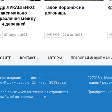
ндр ЛУКАШЕНКО:
Такой Воронеж не
К
максимально
догонишь
 различия между
 и деревней
07 августа 2026
29 июля 2026
А
СОЮЗНОЕ
О
 САЙТЕ
КОНТАКТЫ
АВТОРЫ
ПРАВОВАЯ ИНФОРМАЦ
евое издание зарегистрировано
127015, г. Мос
 № фc77-52606 от 25 января 2013 года.
Главный реда
веб-сайте www.souzveche.ru, охраняется
Приобретение а
ом РФ об авторском праве и