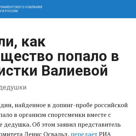
АРЛАМЕНТСКОГО СОБРАНИЯ
И И РОССИИ
и, как
щество попало в
истки Валиевой
 дедушки
дин, нaйденное в допинг-пробе российской
ало в организм спортсменки вместе с
е дедушка. Об этом заявил представитель
омитета Денис Освальд,
передает
РИА