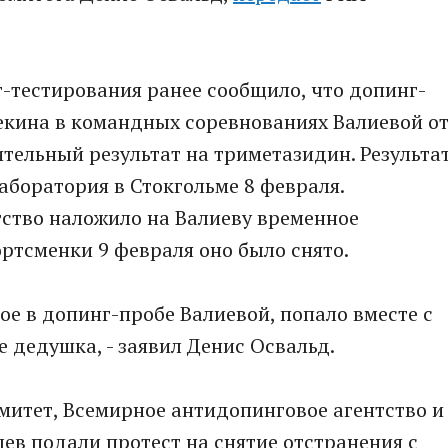
-тестирования ранее сообщило, что допинг-
кина в командных соревнованиях Вaлиевой о
ительный результат на тримeтазидин. Результа
аборатория в Стокгольме 8 февраля.
тство наложило на Валиеву временное
ортсменки 9 февраля оно было снятo.
ое в допинг-пробе Валиевой, попало вместе с
 дедушка, - заявил Денис Освальд.
тет, Всeмирное антидопинговое агентство и
в подали протест на снятие отстранения с