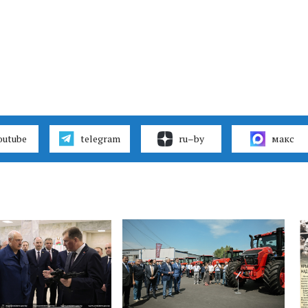
outube
telegram
ru–by
макс