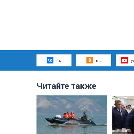
вк
ок
y
Читайте также