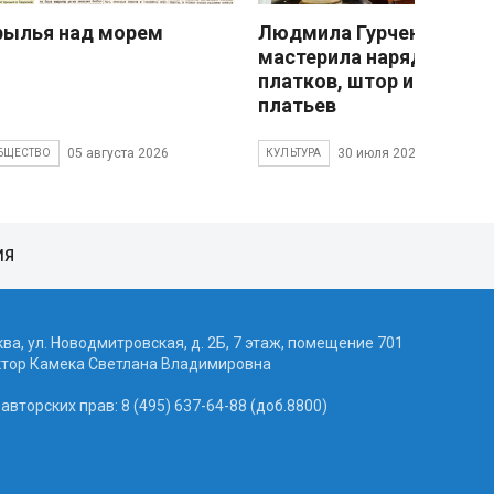
рылья над морем
Людмила Гурченко
мастерила наряды из
платков, штор и детски
платьев
05 августа 2026
30 июля 2026
БЩЕСТВО
КУЛЬТУРА
ИЯ
ква, ул. Новодмитровская, д. 2Б, 7 этаж, помещение 701
ктор Камека Светлана Владимировна
вторских прав: 8 (495) 637-64-88 (доб.8800)