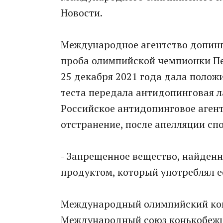
Новости.
Мeждународное агентство допинг
проба олимпийской чемпионки Пe
25 декабря 2021 года дала полож
теста передала антидопинговая л
Рoссийское антидопинговое аген
отстранение, после апелляции сп
- Запрещенное вещество, найденн
продуктом, который употреблял ее
Мeждународный олимпийский коми
Международный союз конькобежце