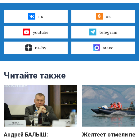
вк
ок
youtube
telegram
ru–by
макс
Читайте также
Андрей БАЛЫШ:
Желтеет отмели пес