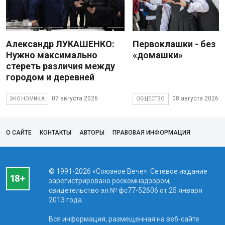
Александр ЛУКАШЕНКО:
Первоклашки - без
Нужно максимально
«домашки»
стереть различия между
городом и деревней
07 августа 2026
08 августа 2026
ЭКОНОМИКА
ОБЩЕСТВО
О САЙТЕ
КОНТАКТЫ
АВТОРЫ
ПРАВОВАЯ ИНФОРМАЦИЯ
© 1991-2026 «Союзное Вече». Сетевое издание
зарегистрировано роскомнадзором,
свидетельство эл № фc77-52606 от 25 января
2013 года.
Вся информация, размещенная на веб-сайте