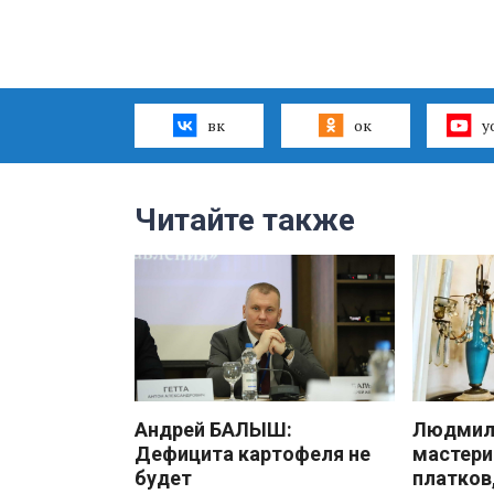
вк
ок
y
Читайте также
Андрей БАЛЫШ:
Людмила
Дефицита картофеля не
мастери
будет
платков