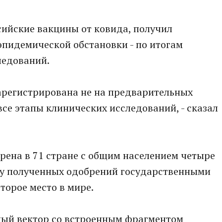
ссийские вакцины от ковида, получил
эпидемической обстановки - по итогам
ледований.
 зарегистрирована не на предварительных
все этапы клинических исследований, - сказал
рена в 71 стране с общим населением четыре
ву полученных одобрений государственными
торое место в мире.
сный вектор со встроенным фрагментом