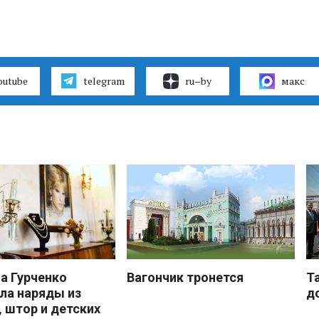
outube
telegram
ru–by
макс
 Гурченко
Вагончик тронется
Т
ла наряды из
д
, штор и детских