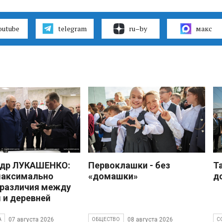
outube
telegram
ru–by
макс
ндр ЛУКАШЕНКО:
Первоклашки - без
Т
максимально
«домашки»
д
 различия между
 и деревней
07 августа 2026
08 августа 2026
А
ОБЩЕСТВО
С