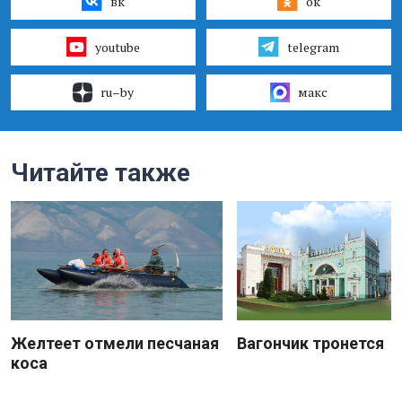
вк
ок
youtube
telegram
ru–by
макс
Читайте также
Желтеет отмели песчаная
Вагончик тронется
коса