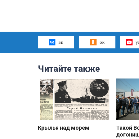
вк
ок
y
Читайте также
Крылья над морем
Такой В
догони