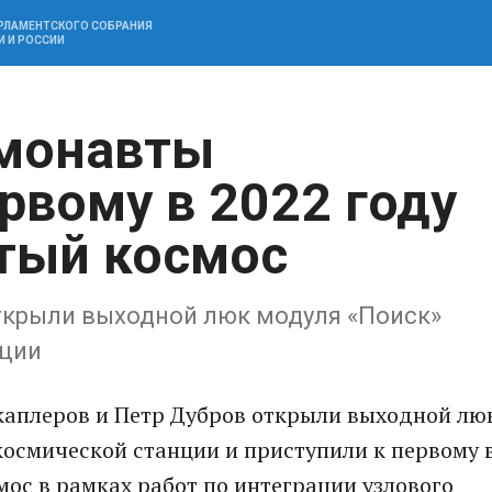
АРЛАМЕНТСКОГО СОБРАНИЯ
И И РОССИИ
смонавты
рвому в 2022 году
тый космос
ткрыли выходной люк модуля «Поиск»
нции
аплеров и Петр Дубров открыли выходной лю
осмической станции и приступили к первому 
мос в рамках работ по интеграции узлового