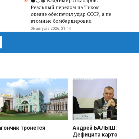
⚫️⚪️🟤 Владимир Джабаров:
Реальный перелом на Тихом
океане обеспечил удар СССР, а не
атомные бомбардировки
06 августа 2026, 21:44
агончик тронется
Андрей БАЛЫШ:
Дефицита картофеля не