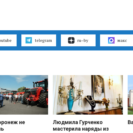
outube
telegram
ru–by
макс
оронеж не
Людмила Гурченко
В
шь
мастерила наряды из