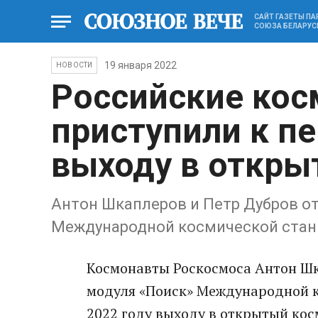
САЙТ ГАЗЕТЫ П
СОЮЗА БЕЛАРУС
19 января 2022
НОВОСТИ
Российские ко
приступили к пе
выходу в откры
Антон Шкаплеров и Петр Дубров о
Международной космической ста
Космонавты Роскосмоса Антон Шк
модуля «Поиск» Международной к
2022 году выходу в открытый кос