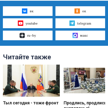
вк
ок
youtube
telegram
ru–by
макс
Читайте также
Тыл сегодня - тоже фронт
Продлись, продлись