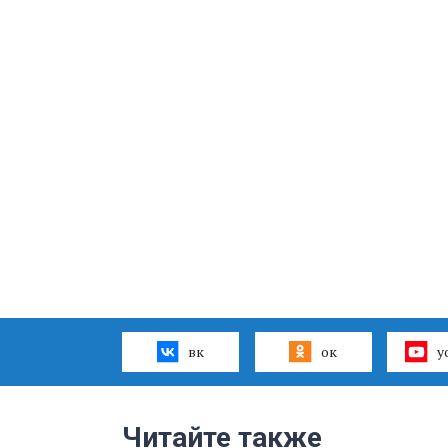
вк
ок
y
Читайте также