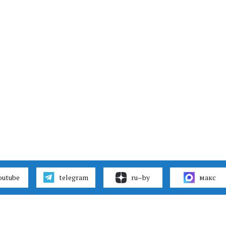
outube
telegram
ru–by
макс