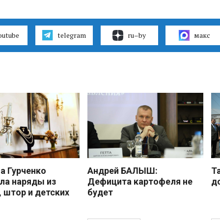
outube
telegram
ru–by
макс
 Гурченко
Андрей БАЛЫШ:
Т
ла наряды из
Дефицита картофеля не
д
, штор и детских
будет