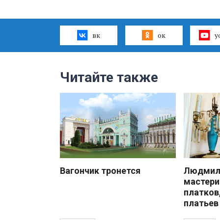
вк
ок
y
Читайте также
Вагончик тронется
Людмила
мастери
платков
платьев