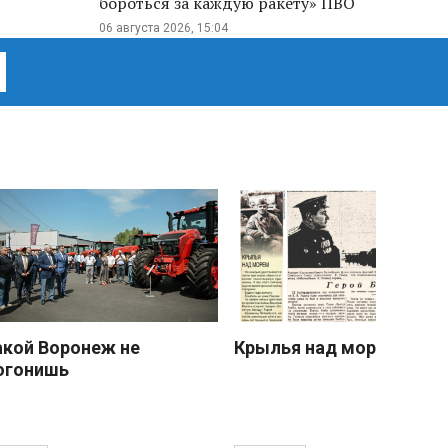
бороться за каждую ракету» ПВО
06 августа 2026, 15:04
акой Воронеж не
Крылья над морем
огонишь