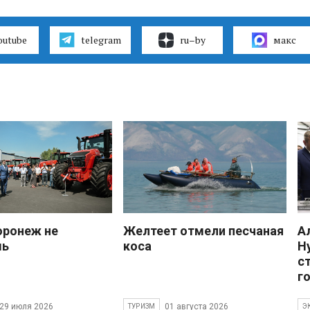
outube
telegram
ru–by
макс
оронеж не
Желтеет отмели песчаная
А
шь
коса
Н
с
г
29 июля 2026
01 августа 2026
ТУРИЗМ
Э