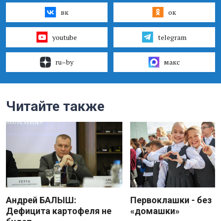
вк
ок
youtube
telegram
ru–by
макс
Читайте также
Андрей БАЛЫШ:
Первоклашки - без
Дефицита картофеля не
«домашки»